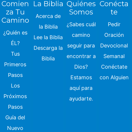
Comien
La Biblia
Quiénes
Conécta
za Tu
Somos
te
Acerca de
Camino
¿Sabes cuál
Pedir
la Biblia
¿Quién es
camino
Oración
Lee la Biblia
ÉL?
seguir para
Devocional
Descarga la
Tus
encontrar a
Semanal
Biblia
Primeros
Dios?
Conéctate
Pasos
Estamos
con Alguien
Los
aquí para
Próximos
ayudarte.
Pasos
Guía del
Nuevo