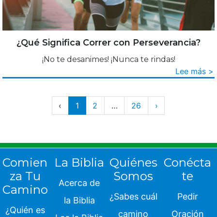
¿Qué Significa Correr con Perseverancia?
¡No te desanimes! ¡Nunca te rindas!
Lee más >
‹
1
2
…
26
›
Comien
La Biblia
Quiénes
Conécta
za Tu
Somos
te
Acerca de
Camino
¿Sabes cuál
Pedir
la Biblia
¿Quién es
camino
Oración