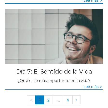
Lee más >
Día 7: El Sentido de la Vida
¿Qué es lo más importante en la vida?
Lee más >
‹
1
2
…
4
›