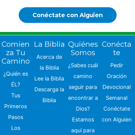
Conéctate con Alguien
Comien
La Biblia
Quiénes
Conécta
za Tu
Somos
te
Acerca de
Camino
¿Sabes cuál
Pedir
la Biblia
¿Quién es
camino
Oración
Lee la Biblia
ÉL?
seguir para
Devocional
Descarga la
Tus
encontrar a
Semanal
Biblia
Primeros
Dios?
Conéctate
Pasos
Estamos
con Alguien
Los
aquí para