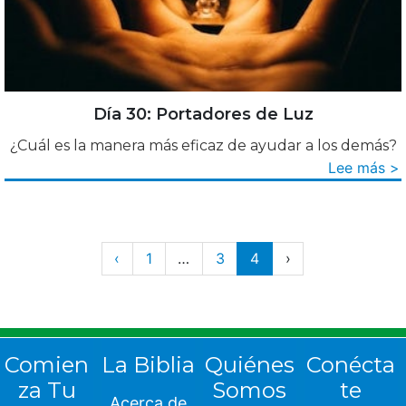
Día 30: Portadores de Luz
¿Cuál es la manera más eficaz de ayudar a los demás?
Lee más >
‹
1
…
3
4
›
Comien
La Biblia
Quiénes
Conécta
za Tu
Somos
te
Acerca de