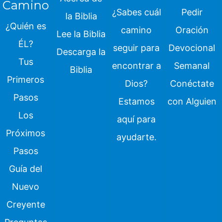
Camino
¿Sabes cuál
Pedir
la Biblia
¿Quién es
camino
Oración
Lee la Biblia
ÉL?
seguir para
Devocional
Descarga la
Tus
encontrar a
Semanal
Biblia
Primeros
Dios?
Conéctate
Pasos
Estamos
con Alguien
Los
aquí para
Próximos
ayudarte.
Pasos
Guía del
Nuevo
Creyente